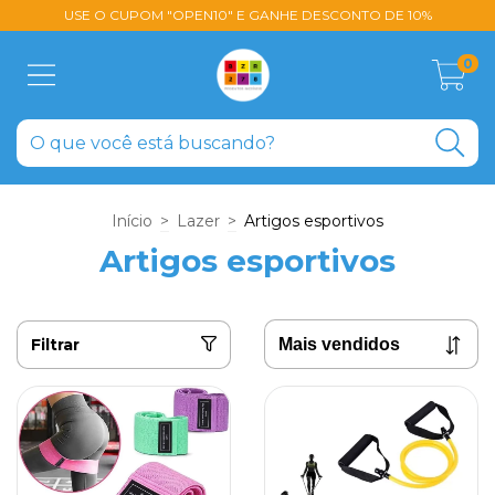
USE O CUPOM "OPEN10" E GANHE DESCONTO DE 10%
0
Início
>
Lazer
>
Artigos esportivos
Artigos esportivos
Filtrar