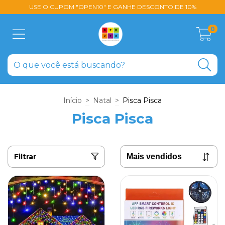
USE O CUPOM "OPEN10" E GANHE DESCONTO DE 10%
0
Início
>
Natal
>
Pisca Pisca
Pisca Pisca
Filtrar