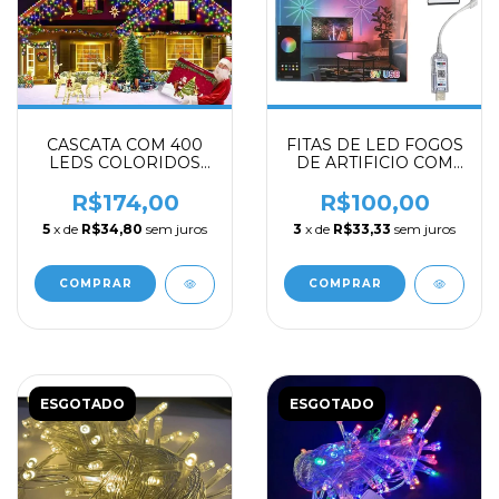
CASCATA COM 400
FITAS DE LED FOGOS
LEDS COLORIDOS
DE ARTIFICIO COM
10MT
CONTROLE
DECORATIVO
R$174,00
R$100,00
5
x de
R$34,80
sem juros
3
x de
R$33,33
sem juros
ESGOTADO
ESGOTADO