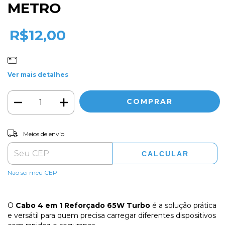
METRO
R$12,00
Ver mais detalhes
ALTERAR CEP
Entregas para o CEP:
Meios de envio
CALCULAR
Não sei meu CEP
O
Cabo 4 em 1 Reforçado 65W Turbo
é a solução prática
e versátil para quem precisa carregar diferentes dispositivos