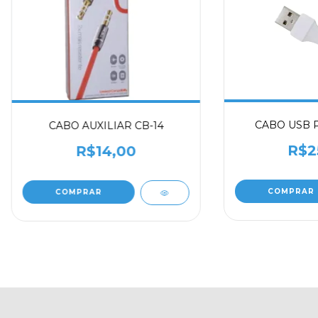
CABO USB P
CABO AUXILIAR CB-14
R$2
R$14,00