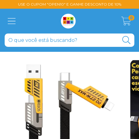
USE O CUPOM "OPEN10" E GANHE DESCONTO DE 10%
0