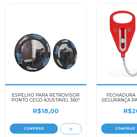
ESPELHO PARA RETROVISOR
FECHADURA 
PONTO CEGO AJUSTAVEL 360º
SEGURANÇA PA
AÇO INOX – TR
DE PRIV
R$18,00
R$2