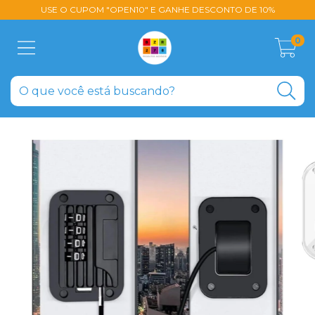
USE O CUPOM "OPEN10" E GANHE DESCONTO DE 10%
0