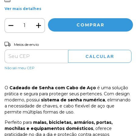
Ver mais detalhes
ALTERAR CEP
Entregas para o CEP:
Meios de envio
CALCULAR
Não sei meu CEP
O
Cadeado de Senha com Cabo de Aço
é uma solução
prática e segura para proteger seus pertences. Com design
moderno, possui
sistema de senha numérica
, eliminando
a necessidade de chaves, e cabo flexível de aço que
permite múltiplas formas de uso.
Perfeito para
malas, bicicletas, armários, portas,
mochilas e equipamentos domésticos
, oferece
praticidade no dia a dia e proteção contra acessos