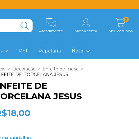
0
Atendimento
Minha conta
Meu carrinho
os
Pet
Papelaria
Natal
cio
>
Decoração
>
Enfeite de mesa
>
FEITE DE PORCELANA JESUS
NFEITE DE
ORCELANA JESUS
R$18,00
r mais detalhes