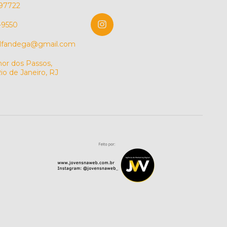
97722
-9550
alfandega@gmail.com
or dos Passos,
io de Janeiro, RJ