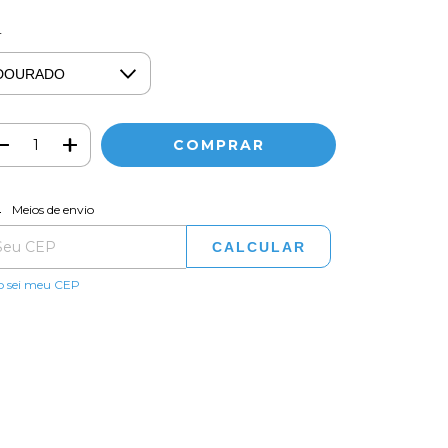
r
ALTERAR CEP
regas para o CEP:
Meios de envio
CALCULAR
o sei meu CEP