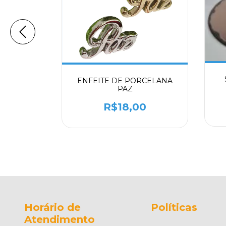
OQUE COM
ENFEITE DE PORCELANA
E
PAZ
0
R$18,00
m juros
Horário de
Políticas
Atendimento