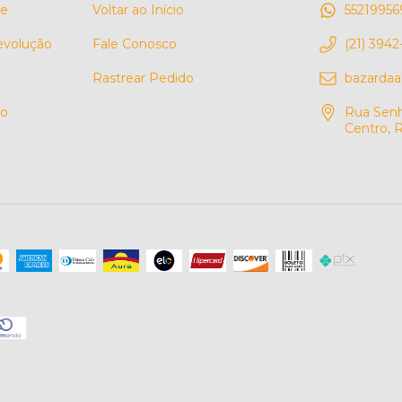
de
Voltar ao Início
55219956
Devolução
Fale Conosco
(21) 3942
Rastrear Pedido
bazarda
so
Rua Senh
Centro, R