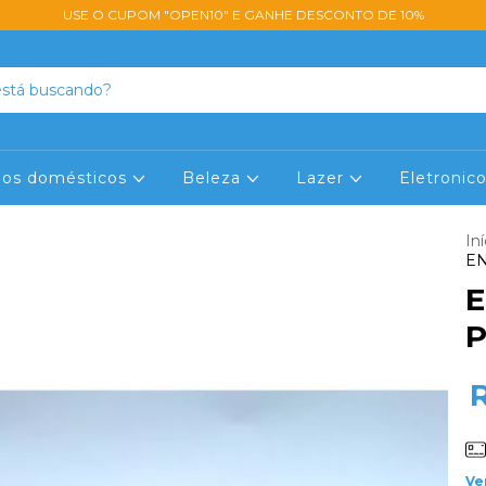
USE O CUPOM "OPEN10" E GANHE DESCONTO DE 10%
lios domésticos
Beleza
Lazer
Eletronic
Iní
EN
E
P
Ve