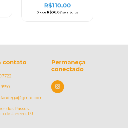
R$110,00
3
x de
R$36,67
sem juros
 contato
Permaneça
conectado
97722
-9550
alfandega@gmail.com
or dos Passos,
io de Janeiro, RJ