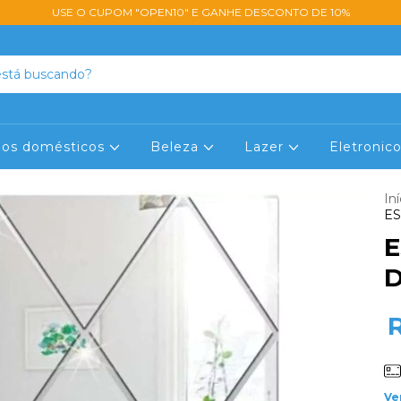
USE O CUPOM "OPEN10" E GANHE DESCONTO DE 10%
lios domésticos
Beleza
Lazer
Eletronic
Iní
E
E
Ve