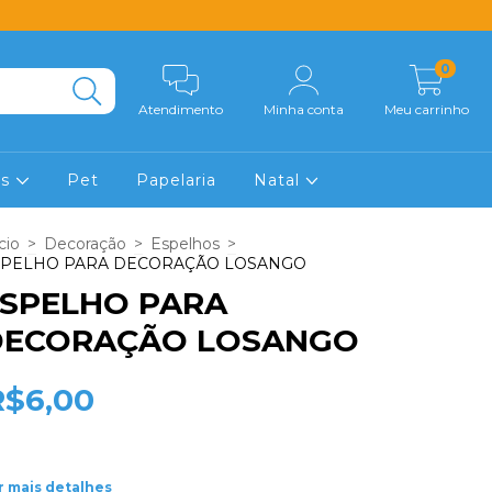
0
Atendimento
Minha conta
Meu carrinho
os
Pet
Papelaria
Natal
cio
>
Decoração
>
Espelhos
>
SPELHO PARA DECORAÇÃO LOSANGO
SPELHO PARA
DECORAÇÃO LOSANGO
R$6,00
r mais detalhes