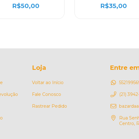
R$50,00
R$35,00
Loja
Entre em
de
Voltar ao Início
55219956
Devolução
Fale Conosco
(21) 3942
Rastrear Pedido
bazarda
so
Rua Senh
Centro, R