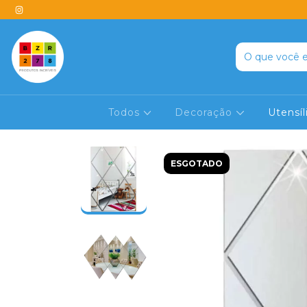
Todos
Decoração
Utensí
ESGOTADO