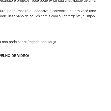
tesanato e projetos, você pode exibir sua criatividade de uma
xtura, parte traseira autoadesiva é conveniente para você usar
pode usar pano de óculos com álcool ou detergente, e limpe-
sso não pode ser esfregado com força
PELHO DE VIDRO!