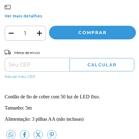
Ver mais detalhes
ALTERAR CEP
Entregas para o CEP:
Meios de envio
CALCULAR
Não sei meu CEP
Cordão de fio de cobre com 50 luz de LED fixo.
Tamanho: 5m
Alimentação: 3 pilhas AA (não inclusas)