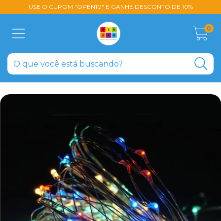
USE O CUPOM "OPEN10" E GANHE DESCONTO DE 10%
0