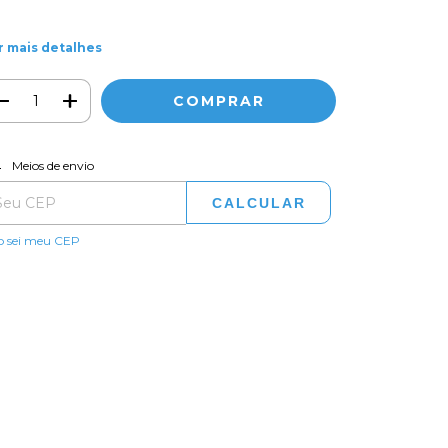
r mais detalhes
ALTERAR CEP
regas para o CEP:
Meios de envio
CALCULAR
o sei meu CEP