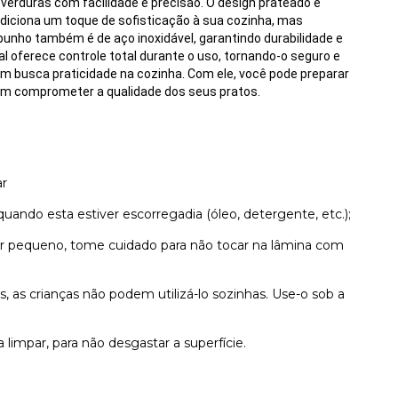
 verduras com facilidade e precisão. O design prateado e
diciona um toque de sofisticação à sua cozinha, mas
unho também é de aço inoxidável, garantindo durabilidade e
l oferece controle total durante o uso, tornando-o seguro e
em busca praticidade na cozinha. Com ele, você pode preparar
sem comprometer a qualidade dos seus pratos.
ar
quando esta estiver escorregadia (óleo, detergente, etc.);
or pequeno, tome cuidado para não tocar na lâmina com
as crianças não podem utilizá-lo sozinhas. Use-o sob a
limpar, para não desgastar a superfície.