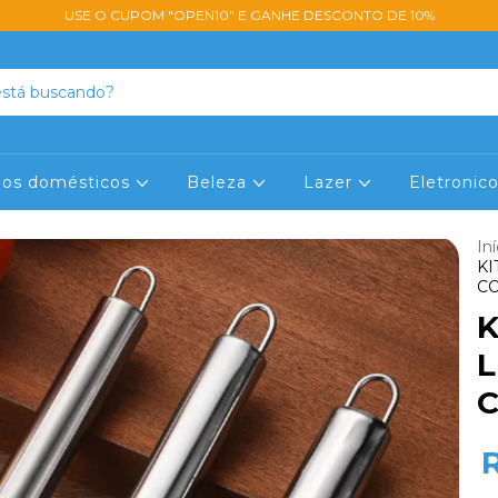
USE O CUPOM "OPEN10" E GANHE DESCONTO DE 10%
lios domésticos
Beleza
Lazer
Eletronic
Iní
KI
CO
K
L
C