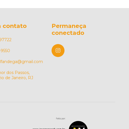
 contato
Permaneça
conectado
97722
-9550
alfandega@gmail.com
or dos Passos,
io de Janeiro, RJ