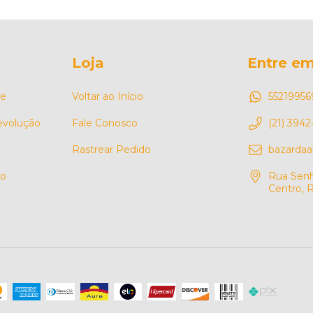
Loja
Entre em
de
Voltar ao Início
55219956
Devolução
Fale Conosco
(21) 3942
Rastrear Pedido
bazarda
so
Rua Senh
Centro, R