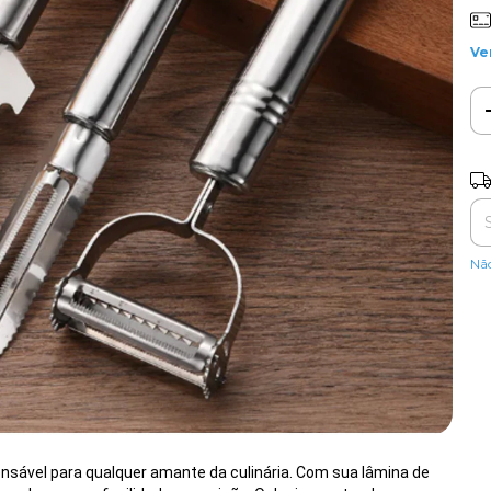
Ve
Ent
Nã
ensável para qualquer amante da culinária. Com sua lâmina de