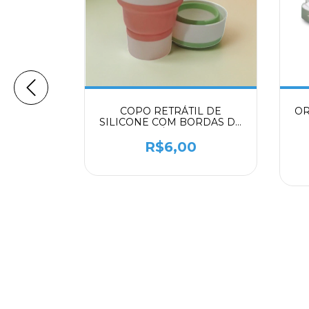
 EM AÇO
COPO RETRÁTIL DE
OR
PO BOLA
SILICONE COM BORDAS DE
NTE
PLÁSTICO
0
R$6,00