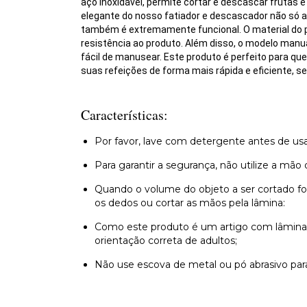
aço inoxidável, permite cortar e descascar frutas e
elegante do nosso fatiador e descascador não só a
também é extremamente funcional. O material do p
resistência ao produto. Além disso, o modelo manua
fácil de manusear. Este produto é perfeito para qu
suas refeições de forma mais rápida e eficiente, 
Características:
Por favor, lave com detergente antes de us
Para garantir a segurança, não utilize a mão 
Quando o volume do objeto a ser cortado f
os dedos ou cortar as mãos pela lâmina:
Como este produto é um artigo com lâminas, 
orientação correta de adultos;
Não use escova de metal ou pó abrasivo para 