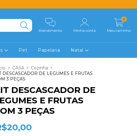
0
Atendimento
Minha conta
Meu carrinho
os
Pet
Papelaria
Natal
cio
>
CASA
>
Cozinha
>
T DESCASCADOR DE LEGUMES E FRUTAS
M 3 PEÇAS
IT DESCASCADOR DE
EGUMES E FRUTAS
OM 3 PEÇAS
R$20,00