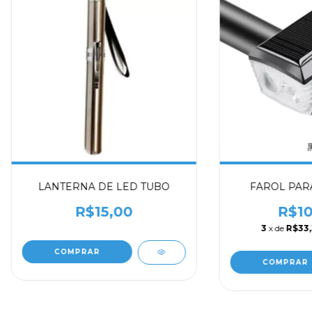
FAROL PARA
LANTERNA DE LED TUBO
R$10
R$15,00
3
x de
R$33