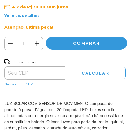
4
x de
R$30,00
sem juros
Ver mais detalhes
Atenção, última peça!
ALTERAR CEP
Entregas para o CEP:
Meios de envio
CALCULAR
Não sei meu CEP
LUZ SOLAR COM SENSOR DE MOVIMENTO Lâmpada de
parede à prova d"água com 20 lâmpada LED. Luzes sem fio
alimentadas por energia solar recarregável, não há necessidade
de substituir a bateria. Ótimas luzes para porta da frente, quintal,
jardim, pátio, caminho, entrada de automóveis, corredor,