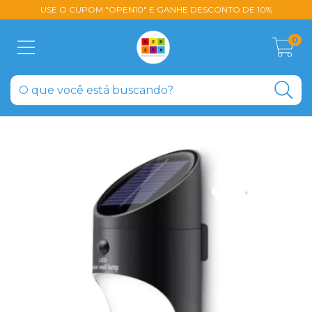
USE O CUPOM "OPEN10" E GANHE DESCONTO DE 10%
0