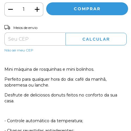
ALTERAR CEP
Entregas para o CEP:
Meios de envio
CALCULAR
Não sei meu CEP
Mini màquina de rosquinhas e mini bolinhos.
Perfeito para qualquer hora do dia: café da manhã,
sobremesa ou lanche.
Desfrute de deliciosos donuts feitos no conforto da sua
casa.
- Controle automático da temperatura;
- Chapas revestidas antiaderentes;