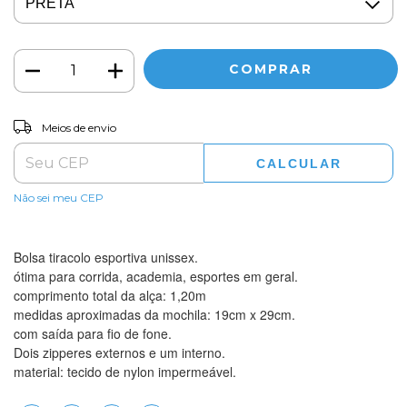
ALTERAR CEP
Entregas para o CEP:
Meios de envio
CALCULAR
Não sei meu CEP
Bolsa tiracolo esportiva unissex.
ótima para corrida, academia, esportes em geral.
comprimento total da alça: 1,20m
medidas aproximadas da mochila: 19cm x 29cm.
com saída para fio de fone.
Dois zipperes externos e um interno.
material: tecido de nylon impermeável.