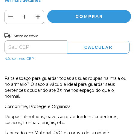
Ver mais detalhes
ALTERAR CEP
Entregas para o CEP:
Meios de envio
CALCULAR
Não sei meu CEP
Falta espaço para guardar todas as suas roupas na mala ou
no armário? O saco a vácuo é ideal para guardar seus
pertences ocupando até 3X menos espaço do que o
normal.
Comprime, Protege e Organiza:
Roupas, almofadas, travesseiros, edredons, cobertores,
casacos, fronhas, lençóis, etc.
Fabricado em Material PVC, é a prova de umidade,