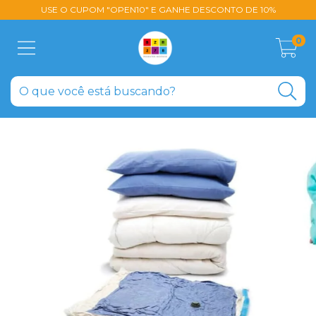
USE O CUPOM "OPEN10" E GANHE DESCONTO DE 10%
0