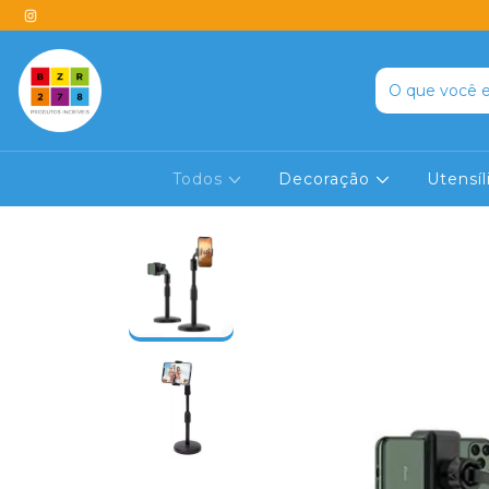
Todos
Decoração
Utensí