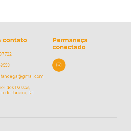
 contato
Permaneça
conectado
97722
-9550
alfandega@gmail.com
or dos Passos,
io de Janeiro, RJ