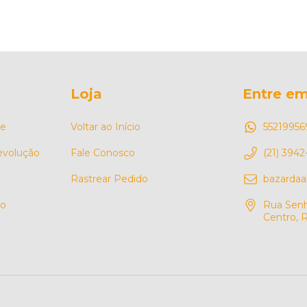
Loja
Entre em
de
Voltar ao Início
55219956
Devolução
Fale Conosco
(21) 3942
Rastrear Pedido
bazarda
so
Rua Senh
Centro, R