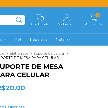
0
Atendimento
Minha conta
Meu carrinho
os
Pet
Papelaria
Natal
cio
>
Eletrônicos
>
Suporte de celular
>
PORTE DE MESA PARA CELULAR
UPORTE DE MESA
ARA CELULAR
R$20,00
r mais detalhes