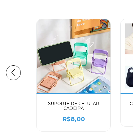
C
ELULAR
SUPORTE DE CELULAR
CO
CADEIRA
0
R$8,00