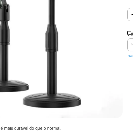
Ent
Nã
e é mais durável do que o normal.