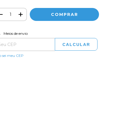
ALTERAR CEP
regas para o CEP:
Meios de envio
CALCULAR
o sei meu CEP