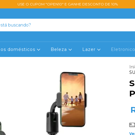
USE O CUPOM "OPEN10" E GANHE DESCONTO DE 10%
lios domésticos
Beleza
Lazer
Eletronic
Iní
SU
S
P
Ve