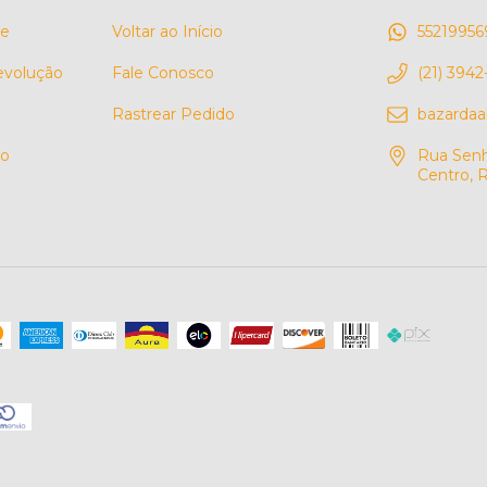
de
Voltar ao Início
55219956
Devolução
Fale Conosco
(21) 3942
Rastrear Pedido
bazarda
so
Rua Senh
Centro, R