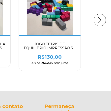
LHA
JOGO TETRIS DE
SUPOR
 3D
EQUILÍBRIO IMPRESSÃO 3D
IMPRE
– COM DADO, PEÇAS
AJUSTÁ
COLORIDAS E BASE ESTÁVEL
MESA 
R$130,00
ERGO
4
x de
R$32,50
sem juros
 contato
Permaneça