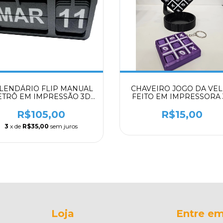
LENDÁRIO FLIP MANUAL
CHAVEIRO JOGO DA VE
ETRÔ EM IMPRESSÃO 3D
FEITO EM IMPRESSORA
RA DECORAÇÃO DE MESA
PERSONALIZADO
OU SETUP
R$105,00
R$15,00
3
x de
R$35,00
sem juros
Loja
Entre em