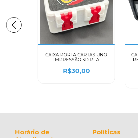
VEL DE
CAIXA PORTA CARTAS UNO
CA
TIL COM
IMPRESSÃO 3D PLA
R
PRESSÃO
PREMIUM NÃO
PA
JUSTÁVEL
ACOMPANHA JOGO DE
0
R$30,00
IAGEM E
CARTAS ORGANIZADOR
COMPACTO
Horário de
Políticas