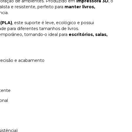
oração de ambientes. Produzido em
impressora 3D
, o
sta e resistente, perfeito para
manter livros,
cia.
 (PLA)
, este suporte é leve, ecológico e possui
de para diferentes tamanhos de livros.
emporâneo, tornando-o ideal para
escritórios, salas,
recisão e acabamento
stente
onal
istência)