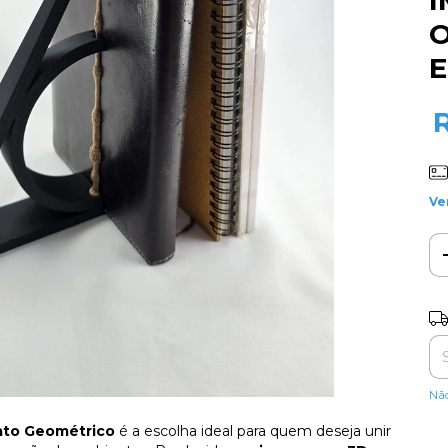
I
Ve
Ent
Nã
ato Geométrico
é a escolha ideal para quem deseja unir