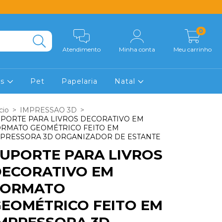
0
Atendimento
Minha conta
Meu carrinho
os
Pet
Papelaria
Natal
cio
>
IMPRESSAO 3D
>
PORTE PARA LIVROS DECORATIVO EM
ORMATO GEOMÉTRICO FEITO EM
MPRESSORA 3D ORGANIZADOR DE ESTANTE
UPORTE PARA LIVROS
DECORATIVO EM
FORMATO
EOMÉTRICO FEITO EM