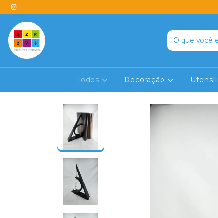
Todos
Decoração
Utensí