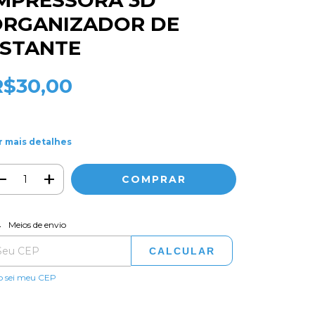
MPRESSORA 3D
ORGANIZADOR DE
ESTANTE
R$30,00
r mais detalhes
ALTERAR CEP
regas para o CEP:
Meios de envio
CALCULAR
o sei meu CEP