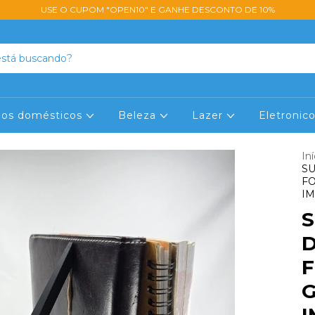
USE O CUPOM "OPEN10" E GANHE DESCONTO DE 10%
lios domésticos
Beleza
Lazer
Eletronic
Iní
SU
F
I
S
G