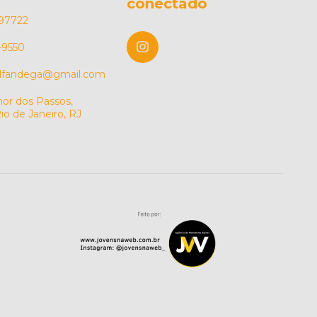
conectado
97722
-9550
alfandega@gmail.com
or dos Passos,
io de Janeiro, RJ