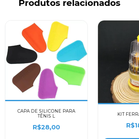
Produtos relacionados
CAPA DE SILICONE PARA
KIT FER
TÊNIS L
R$1
R$28,00